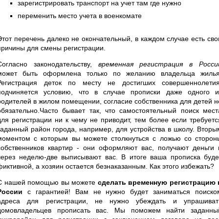
зарегистрировать транспорт на учет там где нужно
переменить место учета в военкомате
Этот перечень далеко не окончательный, в каждом случае есть сво
причины для смены регистрации.
Согласно законодательству,
временная регистрация в Росси
может быть оформлена только по желанию владельца жилья
Регистрация деток по месту не достигших совершеннолетия
подчиняется условию, что в случае прописки даже одного и
родителей в жилом помещении, согласие собственника для детей н
обязательно.Часто бывает так, что самостоятельный поиск мест
для регистрации ни к чему не приводит, тем более если требуетс
заданный район города, например, для устройства в школу. Вторы
моментом с которым вы можете столкнуться с ложью со сторон
собственников квартир - они оформляют вас, получают деньги 
через неделю-две выписывают вас. В итоге ваша прописка буде
фиктивной, а хозяин остается безнаказанным. Как этого избежать?
С нашей помощью вы можете
сделать временную регистрацию 
России
с гарантией! Вам не нужно будет заниматься поиско
адреса для регистрации, не нужно убеждать и упрашиват
домовладельцев прописать вас. Мы поможем найти заданны