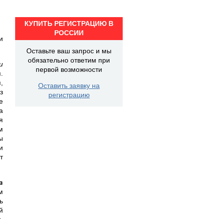
КУПИТЬ РЕГИСТРАЦИЮ В
РОССИИ
и
Оставьте ваш запрос и мы
обязательно ответим при
и
первой возможности
.
,
Оставить заявку на
з
регистрацию
е
а
я
м
ы
и
т
в
м
ь
й